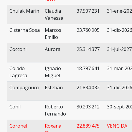
Chulak Marin
Claudia
37.507.231
31-ene-20
Vanessa
Cisterna Sosa
Marcos
23.760.905
31-dic-202
Emilio
Cocconi
Aurora
25.314.377
31-jul-2027
Colado
Ignacio
18.797.641
31-mar-20
Lagreca
Miguel
Compagnucci
Esteban
21.834.032
31-dic-202
Conil
Roberto
30.203.212
30-sept-20
Fernando
Coronel
Roxana
22.839.475
VENCIDA