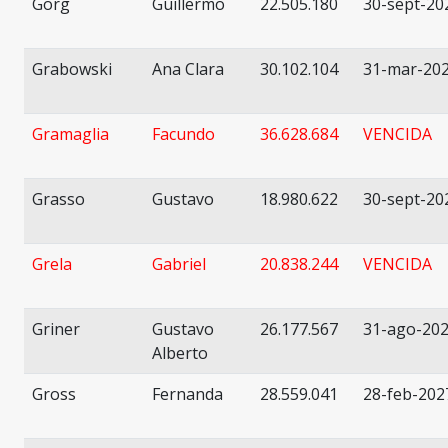
Gorg
Guillermo
22.505.180
30-sept-20
Grabowski
Ana Clara
30.102.104
31-mar-20
Gramaglia
Facundo
36.628.684
VENCIDA
Grasso
Gustavo
18.980.622
30-sept-20
Grela
Gabriel
20.838.244
VENCIDA
Griner
Gustavo
26.177.567
31-ago-20
Alberto
Gross
Fernanda
28.559.041
28-feb-202