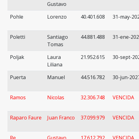
Gustavo
Pohle
Lorenzo
40.401.608
31-may-20
Poletti
Santiago
44.881.488
31-ene-20
Tomas
Poljak
Laura
21.952.615
30-sept-20
Liliana
Puerta
Manuel
44.516.782
30-jun-202
Ramos
Nicolas
32.306.748
VENCIDA
Raparo Faure
Juan Franco
37.099.979
VENCIDA
Re
Gustavo
17.612.792
VENCIDA