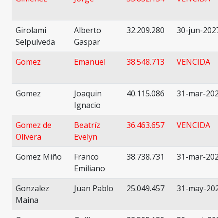
Girolami
Alberto
32.209.280
30-jun-202
Selpulveda
Gaspar
Gomez
Emanuel
38.548.713
VENCIDA
Gomez
Joaquin
40.115.086
31-mar-20
Ignacio
Gomez de
Beatríz
36.463.657
VENCIDA
Olivera
Evelyn
Gomez Miño
Franco
38.738.731
31-mar-20
Emiliano
Gonzalez
Juan Pablo
25.049.457
31-may-20
Maina