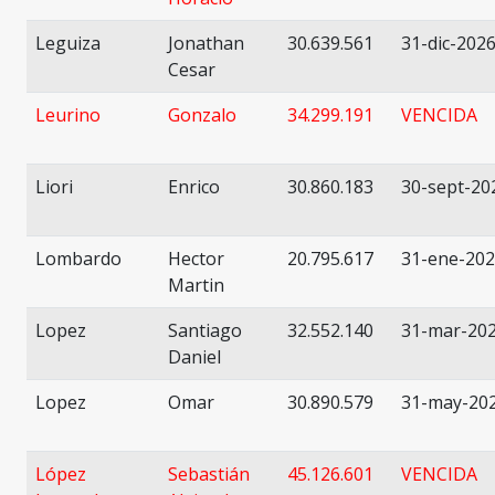
Leguiza
Jonathan
30.639.561
31-dic-202
Cesar
Leurino
Gonzalo
34.299.191
VENCIDA
Liori
Enrico
30.860.183
30-sept-20
Lombardo
Hector
20.795.617
31-ene-20
Martin
Lopez
Santiago
32.552.140
31-mar-20
Daniel
Lopez
Omar
30.890.579
31-may-20
López
Sebastián
45.126.601
VENCIDA