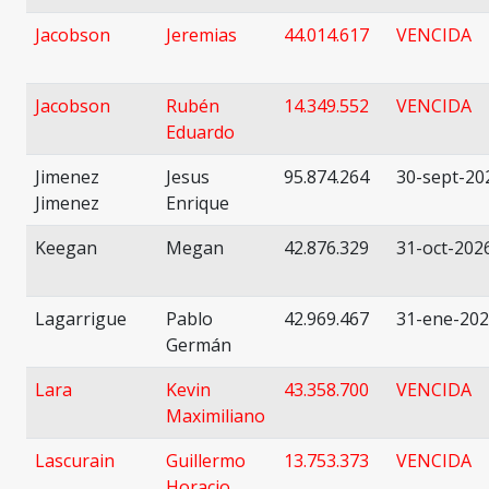
Jacobson
Jeremias
44.014.617
VENCIDA
Jacobson
Rubén
14.349.552
VENCIDA
Eduardo
Jimenez
Jesus
95.874.264
30-sept-20
Jimenez
Enrique
Keegan
Megan
42.876.329
31-oct-202
Lagarrigue
Pablo
42.969.467
31-ene-20
Germán
Lara
Kevin
43.358.700
VENCIDA
Maximiliano
Lascurain
Guillermo
13.753.373
VENCIDA
Horacio