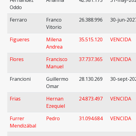
Fernandez
Arianna
42.981.175
31-may-20
Oddo
Ferraro
Franco
26.388.996
30-jun-202
Vitorio
Figueres
Milena
35.515.120
VENCIDA
Andrea
Flores
Francisco
37.737.365
VENCIDA
Manuel
Francioni
Guillermo
28.130.269
30-sept-20
Omar
Frias
Hernan
24.873.497
VENCIDA
Ezequiel
Furrer
Pedro
31.094.684
VENCIDA
Mendizábal